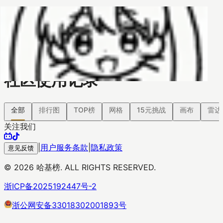
哈基榜
搜索
返回模版
创建
创建模板
社区使用记录
全部
排行图
TOP榜
网格
15元挑战
画布
雷达
关注我们
|
用户服务条款
|
隐私政策
意见反馈
©
2026
哈基榜. ALL RIGHTS RESERVED.
浙ICP备2025192447号-2
浙公网安备33018302001893号