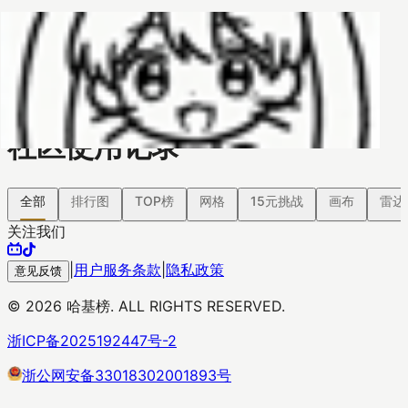
哈基榜
搜索
返回模版
创建
创建模板
社区使用记录
全部
排行图
TOP榜
网格
15元挑战
画布
雷达
关注我们
|
用户服务条款
|
隐私政策
意见反馈
©
2026
哈基榜. ALL RIGHTS RESERVED.
浙ICP备2025192447号-2
浙公网安备33018302001893号