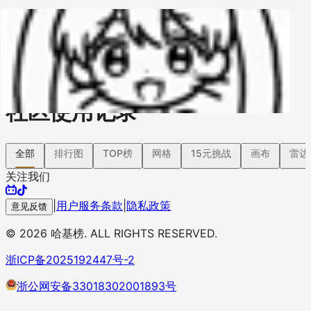
哈基榜
搜索
返回模版
创建
创建模板
社区使用记录
全部
排行图
TOP榜
网格
15元挑战
画布
雷达
关注我们
|
用户服务条款
|
隐私政策
意见反馈
©
2026
哈基榜. ALL RIGHTS RESERVED.
浙ICP备2025192447号-2
浙公网安备33018302001893号