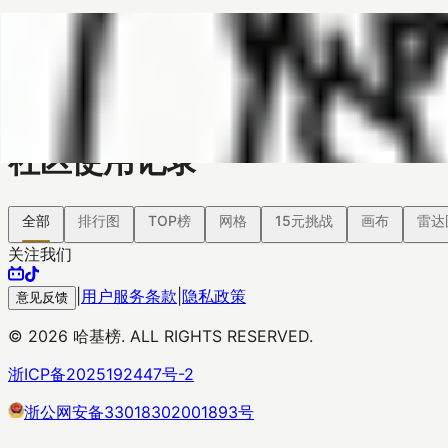
哈基榜
搜索
返回模版
创建
创建模板
社区使用记录
全部
排行图
TOP榜
网格
15元挑战
画布
雷达
关注我们
|
用户服务条款
|
隐私政策
意见反馈
©
2026
哈基榜. ALL RIGHTS RESERVED.
浙ICP备2025192447号-2
浙公网安备33018302001893号