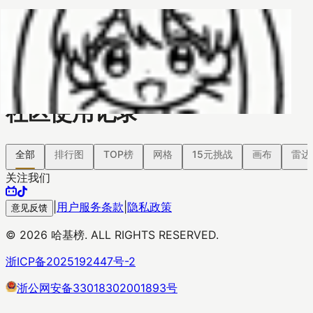
哈基榜
搜索
返回模版
创建
创建模板
社区使用记录
全部
排行图
TOP榜
网格
15元挑战
画布
雷达
关注我们
|
用户服务条款
|
隐私政策
意见反馈
©
2026
哈基榜. ALL RIGHTS RESERVED.
浙ICP备2025192447号-2
浙公网安备33018302001893号