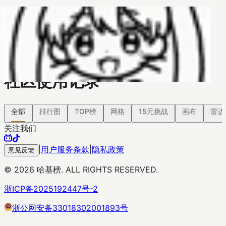
哈基榜
搜索
返回模版
创建
创建模板
社区使用记录
全部
排行图
TOP榜
网格
15元挑战
画布
雷达
关注我们
|
用户服务条款
|
隐私政策
意见反馈
©
2026
哈基榜. ALL RIGHTS RESERVED.
浙ICP备2025192447号-2
浙公网安备33018302001893号