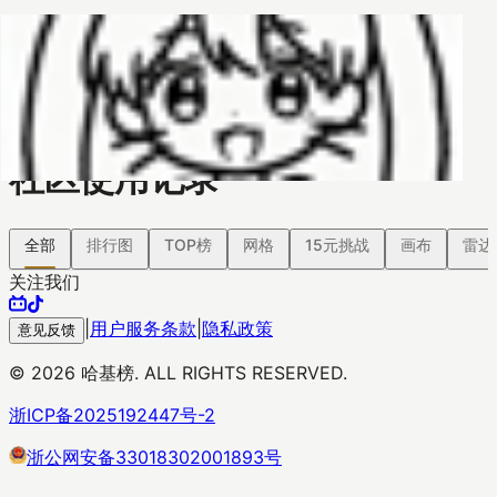
哈基榜
搜索
返回模版
创建
创建模板
社区使用记录
全部
排行图
TOP榜
网格
15元挑战
画布
雷达
关注我们
|
用户服务条款
|
隐私政策
意见反馈
©
2026
哈基榜. ALL RIGHTS RESERVED.
浙ICP备2025192447号-2
浙公网安备33018302001893号