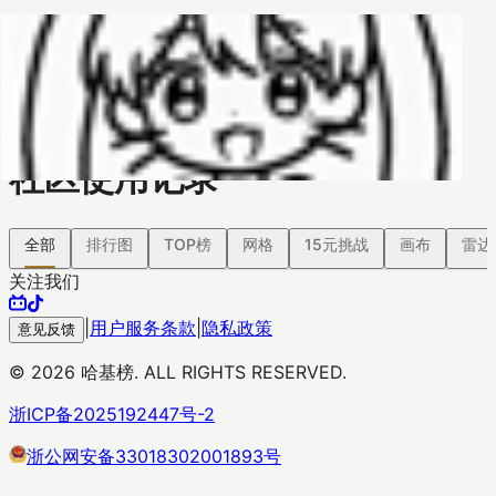
哈基榜
搜索
返回模版
创建
创建模板
社区使用记录
全部
排行图
TOP榜
网格
15元挑战
画布
雷达
关注我们
|
用户服务条款
|
隐私政策
意见反馈
©
2026
哈基榜. ALL RIGHTS RESERVED.
浙ICP备2025192447号-2
浙公网安备33018302001893号