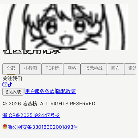
哈基榜
搜索
返回模版
创建
创建模板
社区使用记录
全部
排行图
TOP榜
网格
15元挑战
画布
雷达
关注我们
|
用户服务条款
|
隐私政策
意见反馈
©
2026
哈基榜. ALL RIGHTS RESERVED.
浙ICP备2025192447号-2
浙公网安备33018302001893号