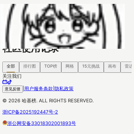
哈基榜
搜索
返回模版
创建
创建模板
社区使用记录
全部
排行图
TOP榜
网格
15元挑战
画布
雷达
关注我们
|
用户服务条款
|
隐私政策
意见反馈
©
2026
哈基榜. ALL RIGHTS RESERVED.
浙ICP备2025192447号-2
浙公网安备33018302001893号