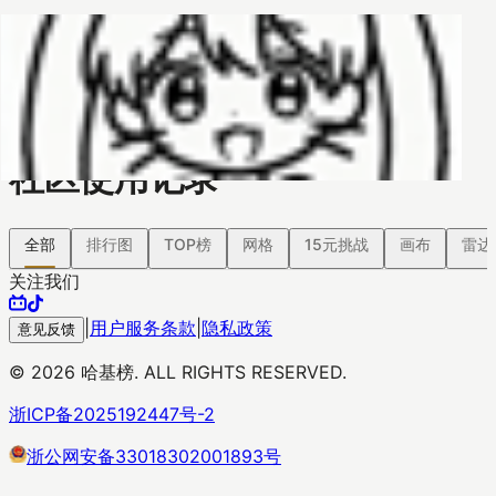
哈基榜
搜索
返回模版
创建
创建模板
社区使用记录
全部
排行图
TOP榜
网格
15元挑战
画布
雷达
关注我们
|
用户服务条款
|
隐私政策
意见反馈
©
2026
哈基榜. ALL RIGHTS RESERVED.
浙ICP备2025192447号-2
浙公网安备33018302001893号