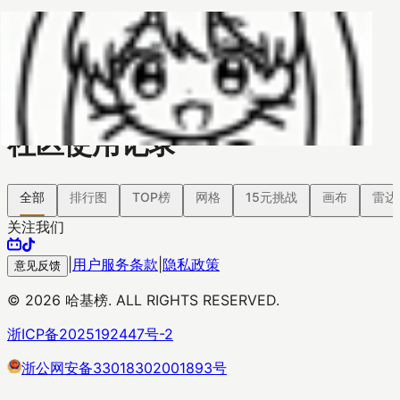
哈基榜
搜索
返回模版
创建
创建模板
社区使用记录
全部
排行图
TOP榜
网格
15元挑战
画布
雷达
关注我们
|
用户服务条款
|
隐私政策
意见反馈
©
2026
哈基榜. ALL RIGHTS RESERVED.
浙ICP备2025192447号-2
浙公网安备33018302001893号