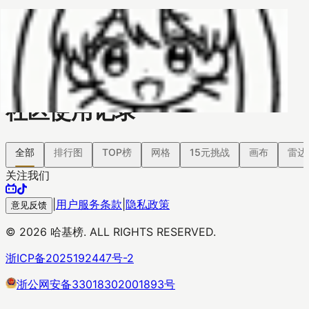
哈基榜
搜索
返回模版
创建
创建模板
社区使用记录
全部
排行图
TOP榜
网格
15元挑战
画布
雷达
关注我们
|
用户服务条款
|
隐私政策
意见反馈
©
2026
哈基榜. ALL RIGHTS RESERVED.
浙ICP备2025192447号-2
浙公网安备33018302001893号