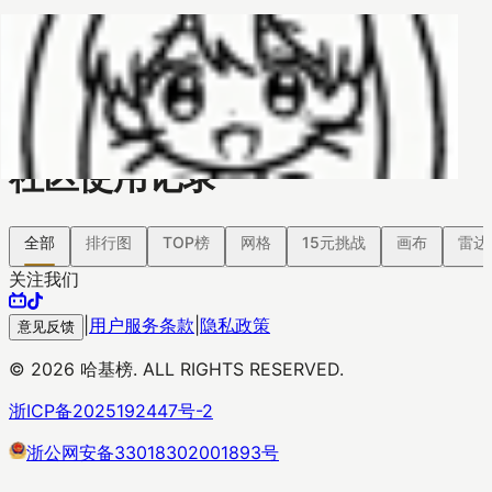
哈基榜
搜索
返回模版
创建
创建模板
社区使用记录
全部
排行图
TOP榜
网格
15元挑战
画布
雷达
关注我们
|
用户服务条款
|
隐私政策
意见反馈
©
2026
哈基榜. ALL RIGHTS RESERVED.
浙ICP备2025192447号-2
浙公网安备33018302001893号