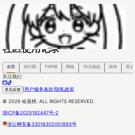
哈基榜
搜索
返回模版
创建
创建模板
社区使用记录
全部
排行图
TOP榜
网格
15元挑战
画布
雷达
关注我们
|
用户服务条款
|
隐私政策
意见反馈
©
2026
哈基榜. ALL RIGHTS RESERVED.
浙ICP备2025192447号-2
浙公网安备33018302001893号