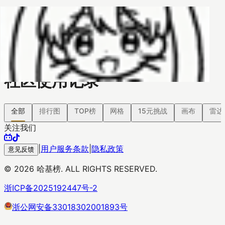
哈基榜
搜索
返回模版
创建
创建模板
社区使用记录
全部
排行图
TOP榜
网格
15元挑战
画布
雷达
关注我们
|
用户服务条款
|
隐私政策
意见反馈
©
2026
哈基榜. ALL RIGHTS RESERVED.
浙ICP备2025192447号-2
浙公网安备33018302001893号