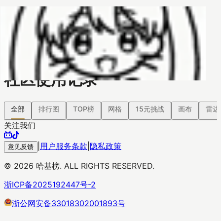
哈基榜
搜索
返回模版
创建
创建模板
社区使用记录
全部
排行图
TOP榜
网格
15元挑战
画布
雷达
关注我们
|
用户服务条款
|
隐私政策
意见反馈
©
2026
哈基榜. ALL RIGHTS RESERVED.
浙ICP备2025192447号-2
浙公网安备33018302001893号