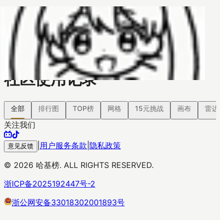
哈基榜
搜索
返回模版
创建
创建模板
社区使用记录
全部
排行图
TOP榜
网格
15元挑战
画布
雷达
关注我们
|
用户服务条款
|
隐私政策
意见反馈
©
2026
哈基榜. ALL RIGHTS RESERVED.
浙ICP备2025192447号-2
浙公网安备33018302001893号