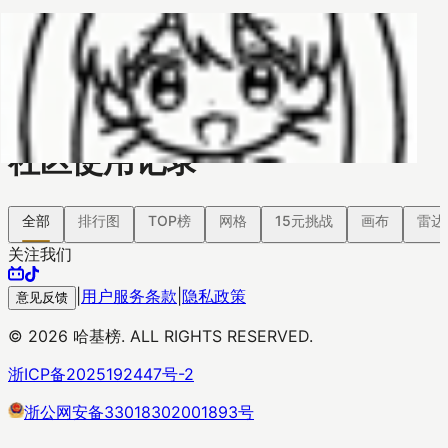
哈基榜
搜索
返回模版
创建
创建模板
社区使用记录
全部
排行图
TOP榜
网格
15元挑战
画布
雷达
关注我们
|
用户服务条款
|
隐私政策
意见反馈
©
2026
哈基榜. ALL RIGHTS RESERVED.
浙ICP备2025192447号-2
浙公网安备33018302001893号