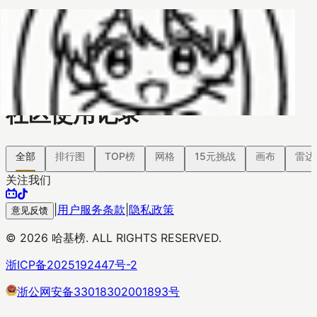
哈基榜
搜索
返回模版
创建
创建模板
社区使用记录
全部
排行图
TOP榜
网格
15元挑战
画布
雷达
关注我们
|
用户服务条款
|
隐私政策
意见反馈
©
2026
哈基榜. ALL RIGHTS RESERVED.
浙ICP备2025192447号-2
浙公网安备33018302001893号