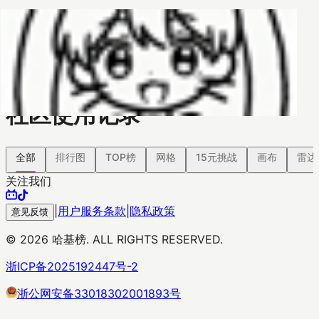
哈基榜
搜索
返回模版
创建
创建模板
社区使用记录
全部
排行图
TOP榜
网格
15元挑战
画布
雷达
关注我们
|
用户服务条款
|
隐私政策
意见反馈
©
2026
哈基榜. ALL RIGHTS RESERVED.
浙ICP备2025192447号-2
浙公网安备33018302001893号