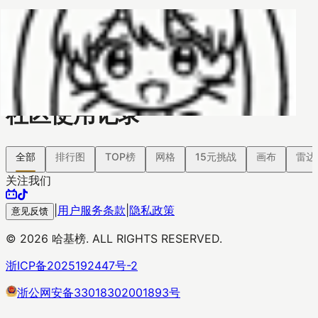
哈基榜
搜索
返回模版
创建
创建模板
社区使用记录
全部
排行图
TOP榜
网格
15元挑战
画布
雷达
关注我们
|
用户服务条款
|
隐私政策
意见反馈
©
2026
哈基榜. ALL RIGHTS RESERVED.
浙ICP备2025192447号-2
浙公网安备33018302001893号