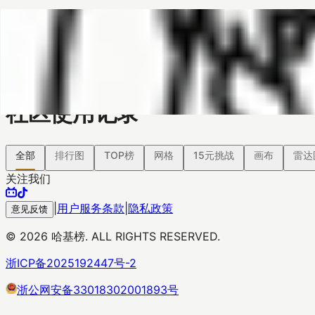
哈基榜
搜索
返回模版
创建
创建模板
社区使用记录
全部
排行图
TOP榜
网格
15元挑战
画布
雷达
关注我们
|
用户服务条款
|
隐私政策
意见反馈
©
2026
哈基榜. ALL RIGHTS RESERVED.
浙ICP备2025192447号-2
浙公网安备33018302001893号