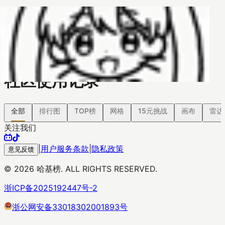
哈基榜
搜索
返回模版
创建
创建模板
社区使用记录
全部
排行图
TOP榜
网格
15元挑战
画布
雷达
关注我们
|
用户服务条款
|
隐私政策
意见反馈
©
2026
哈基榜. ALL RIGHTS RESERVED.
浙ICP备2025192447号-2
浙公网安备33018302001893号