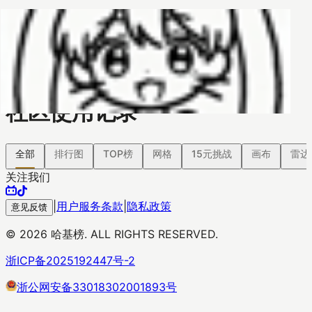
哈基榜
搜索
返回模版
创建
创建模板
社区使用记录
全部
排行图
TOP榜
网格
15元挑战
画布
雷达
关注我们
|
用户服务条款
|
隐私政策
意见反馈
©
2026
哈基榜. ALL RIGHTS RESERVED.
浙ICP备2025192447号-2
浙公网安备33018302001893号