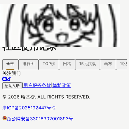
哈基榜
搜索
返回模版
创建
创建模板
社区使用记录
全部
排行图
TOP榜
网格
15元挑战
画布
雷达
关注我们
|
用户服务条款
|
隐私政策
意见反馈
©
2026
哈基榜. ALL RIGHTS RESERVED.
浙ICP备2025192447号-2
浙公网安备33018302001893号