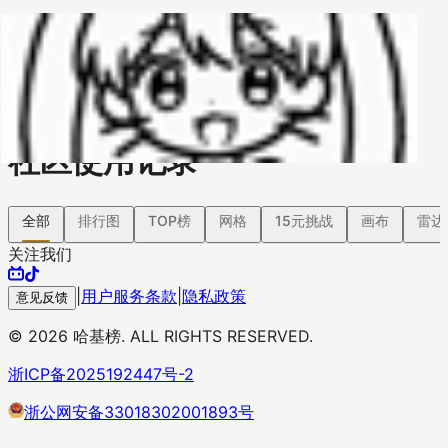
哈基榜
搜索
返回模版
创建
创建模板
社区使用记录
全部
排行图
TOP榜
网格
15元挑战
画布
雷达
关注我们
|
用户服务条款
|
隐私政策
意见反馈
©
2026
哈基榜. ALL RIGHTS RESERVED.
浙ICP备2025192447号-2
浙公网安备33018302001893号