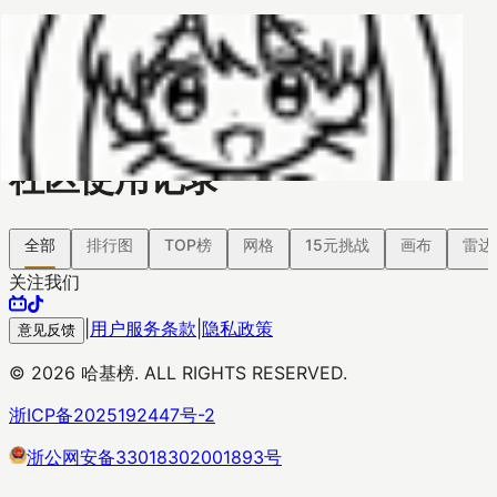
哈基榜
搜索
返回模版
创建
创建模板
社区使用记录
全部
排行图
TOP榜
网格
15元挑战
画布
雷达
关注我们
|
用户服务条款
|
隐私政策
意见反馈
©
2026
哈基榜. ALL RIGHTS RESERVED.
浙ICP备2025192447号-2
浙公网安备33018302001893号