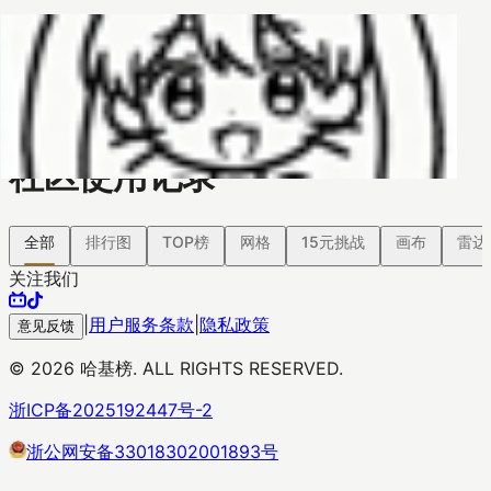
哈基榜
搜索
返回模版
创建
创建模板
社区使用记录
全部
排行图
TOP榜
网格
15元挑战
画布
雷达
关注我们
|
用户服务条款
|
隐私政策
意见反馈
©
2026
哈基榜. ALL RIGHTS RESERVED.
浙ICP备2025192447号-2
浙公网安备33018302001893号